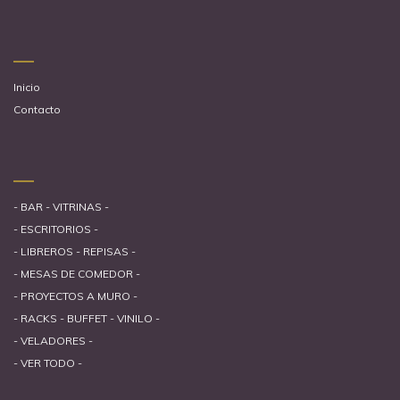
Inicio
Contacto
- BAR - VITRINAS -
- ESCRITORIOS -
- LIBREROS - REPISAS -
- MESAS DE COMEDOR -
- PROYECTOS A MURO -
- RACKS - BUFFET - VINILO -
- VELADORES -
- VER TODO -