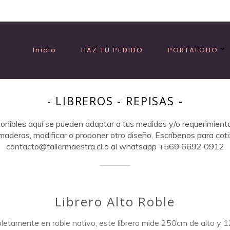
Inicio
HAZ TU PEDIDO
PORTAFOLIO
- LIBREROS - REPISAS -
ponibles aquí se pueden adaptar a tus medidas y/o requerimient
maderas, modificar o proponer otro diseño. Escríbenos para coti
contacto@tallermaestra.cl o al whatsapp +569 6692 0912
Librero Alto Roble
letamente en roble nativo, este librero mide 250cm de alto y 