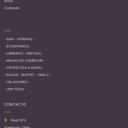
Inicio
Contacto
- BAR - VITRINAS -
- ESCRITORIOS -
- LIBREROS - REPISAS -
- MESAS DE COMEDOR -
- PROYECTOS A MURO -
- RACKS - BUFFET - VINILO -
- VELADORES -
- VER TODO -
CONTACTO
Rauli 570,
Santiago, Chile