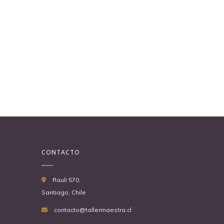
CONTACTO
Rauli 570,
Santiago, Chile
contacto@tallermaestra.cl