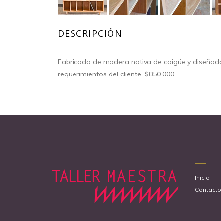
DESCRIPCIÓN
Fabricado de madera nativa de coigüe y diseñad
requerimientos del cliente. $850.000
Inicio
Contacto